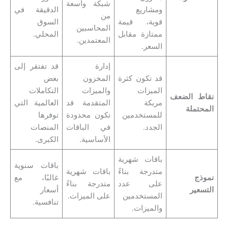
شبكة واسعة
ومشاريع
الدقيقة في
من
قوية، قيمة
السوق
المحاسبين
ممتازة مقابل
المحلي.
المعتمدين.
السعر.
إدارة
قد تفتقر إلى
قد تكون كثرة
المخزون
بعض
الميزات
والميزات
التكاملات
نقاط الضعف
مربكة
المتقدمة قد
العالمية التي
المحتملة
للمستخدمين
تكون محدودة
توفرها
الجدد.
في الباقات
المنصات
الأساسية.
الكبرى.
باقات شهرية
باقات سنوية
متدرجة بناءً
باقات شهرية
نموذج
غالبًا، مع
على عدد
متدرجة بناءً
التسعير
أسعار
المستخدمين
على الميزات.
تنافسية.
والميزات.