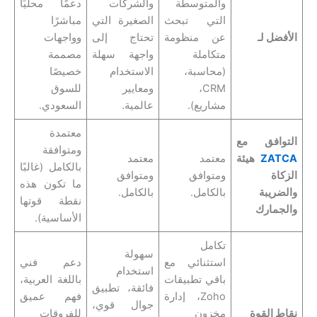
والمتوسطة
والشركات
دعمًا محليًا
التي تبحث
الصغيرة التي
مباشرًا
الأفضل لـ
عن منظومة
تحتاج إلى
وواجهات
متكاملة
واجهة سهلة
مصممة
(محاسبة،
الاستخدام
خصيصًا
CRM،
ومعايير
للسوق
مشاريع).
عالمية.
السعودي.
معتمدة
التوافق مع
ومتوافقة
ZATCA
هيئة
معتمد
معتمد
بالكامل (غالبًا
الزكاة
ومتوافق
ومتوافق
ما تكون هذه
والضريبة
بالكامل.
بالكامل.
نقطة قوتها
والجمارك
الأساسية).
تكامل
سهولة
استثنائي مع
دعم فني
استخدام
باقي تطبيقات
باللغة العربية،
فائقة، تطبيق
Zoho، إدارة
فهم عميق
جوال قوي،
نقاط القوة
مخزون
للفروقات