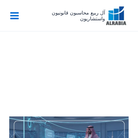
خطي
لى
آل ربيع محاسبون قانونيون
واستشاريون
لمحتوى
دليل أفضل برامج المحاسبة في السعودية 2025 – كيف
تختار النظام الأنسب لنمو شركتك