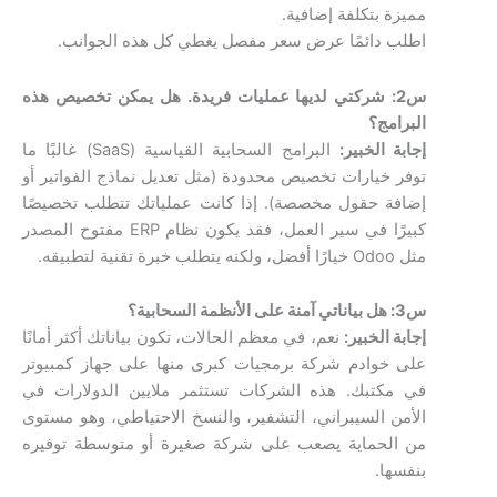
مميزة بتكلفة إضافية.
اطلب دائمًا عرض سعر مفصل يغطي كل هذه الجوانب.
س2: شركتي لديها عمليات فريدة. هل يمكن تخصيص هذه
البرامج؟
إجابة الخبير:
البرامج السحابية القياسية (SaaS) غالبًا ما
توفر خيارات تخصيص محدودة (مثل تعديل نماذج الفواتير أو
إضافة حقول مخصصة). إذا كانت عملياتك تتطلب تخصيصًا
كبيرًا في سير العمل، فقد يكون نظام ERP مفتوح المصدر
مثل Odoo خيارًا أفضل، ولكنه يتطلب خبرة تقنية لتطبيقه.
س3: هل بياناتي آمنة على الأنظمة السحابية؟
إجابة الخبير:
نعم، في معظم الحالات، تكون بياناتك أكثر أمانًا
على خوادم شركة برمجيات كبرى منها على جهاز كمبيوتر
في مكتبك. هذه الشركات تستثمر ملايين الدولارات في
الأمن السيبراني، التشفير، والنسخ الاحتياطي، وهو مستوى
من الحماية يصعب على شركة صغيرة أو متوسطة توفيره
بنفسها.