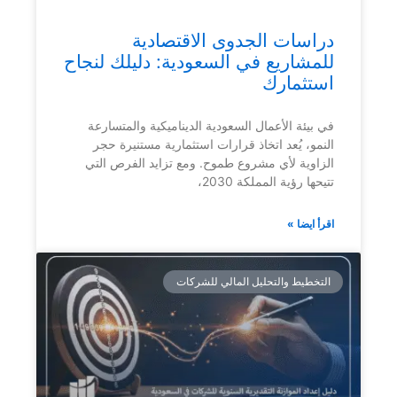
دراسات الجدوى الاقتصادية
للمشاريع في السعودية: دليلك لنجاح
استثمارك
في بيئة الأعمال السعودية الديناميكية والمتسارعة
النمو، يُعد اتخاذ قرارات استثمارية مستنيرة حجر
الزاوية لأي مشروع طموح. ومع تزايد الفرص التي
تتيحها رؤية المملكة 2030،
اقرأ ايضا »
التخطيط والتحليل المالي للشركات