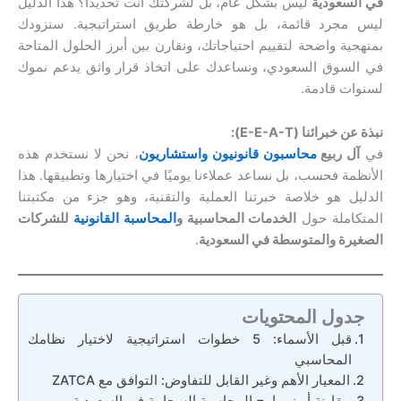
في السعودية
ليس بشكل عام، بل لشركتك أنت تحديدًا؟ هذا الدليل
ليس مجرد قائمة، بل هو خارطة طريق استراتيجية. سنزودك
بمنهجية واضحة لتقييم احتياجاتك، ونقارن بين أبرز الحلول المتاحة
في السوق السعودي، ونساعدك على اتخاذ قرار واثق يدعم نموك
لسنوات قادمة.
نبذة عن خبرائنا (E-E-A-T):
في
آل ربيع
محاسبون قانونيون واستشاريون
، نحن لا نستخدم هذه
الأنظمة فحسب، بل نساعد عملاءنا يوميًا في اختيارها وتطبيقها. هذا
الدليل هو خلاصة خبرتنا العملية والتقنية، وهو جزء من مكتبتنا
المتكاملة حول
الخدمات المحاسبية و
المحاسبة القانونية
للشركات
الصغيرة والمتوسطة في السعودية
.
جدول المحتويات
قبل الأسماء: 5 خطوات استراتيجية لاختيار نظامك
المحاسبي
المعيار الأهم وغير القابل للتفاوض: التوافق مع ZATCA
مقارنة أبرز برامج المحاسبة السحابية في السعودية