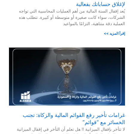
لإغلاق حساباتك بفعالية
يُعد إقفال السنة المالية من أهم العمليات المحاسبية التي تواجه
الشركات، سواء كانت صغيرة أو متوسطة أو كبيرة. تتطلب هذه
العملية دقة متناهية، التزامًا بالمواعيد
إقرأ المزيد >>
غرامات تأخير رفع القوائم المالية والزكاة: تجنب
الخسائر مع “قوائم”
لا تتأخر بإقفال الميزانية !! هل تعلم أن التأخر في إقفال الميزانية