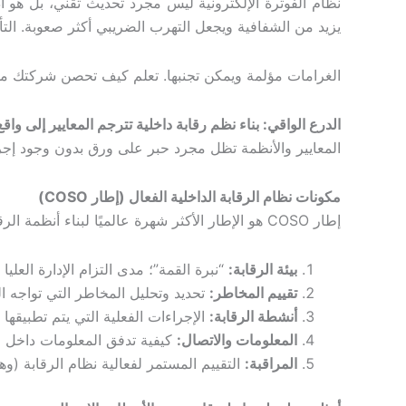
نظام الفوترة الإلكترونية ليس مجرد تحديث تقني، بل هو أد
يزيد من الشفافية ويجعل التهرب الضريبي أكثر صعوبة. التأكد من أن 
الغرامات مؤلمة ويمكن تجنبها. تعلم كيف تحصن شركتك من
الدرع الواقي: بناء نظم رقابة داخلية تترجم المعايير إلى واقع
المعايير والأنظمة تظل مجرد حبر على ورق بدون وجود إجر
مكونات نظام الرقابة الداخلية الفعال (إطار COSO)
إطار COSO هو الإطار الأكثر شهرة عالميًا لبناء أنظمة الرقابة. وهو يرتكز على خمسة مكونات مترابطة:
بيئة الرقابة
:
“نبرة القمة”؛ مدى التزام الإدارة العليا ب
تقييم المخاطر
:
تحديد وتحليل المخاطر التي تواجه ا
أنشطة الرقابة
:
الإجراءات الفعلية التي يتم تطبيقها 
المعلومات والاتصال
:
كيفية تدفق المعلومات داخل ا
المراقبة
:
التقييم المستمر لفعالية نظام الرقابة (وهن