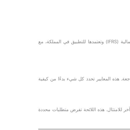
تقوم الهيئة بدراسة المعايير الدولية للمراجعة (ISA) والمعايير الدولية لإعداد التقارير المالية (IFRS) وتعتمدها للتطبيق في المملكة، مع
جعة. هذه المعايير تحدد كل شيء بدءًا من كيفية
ساهمة (المدرجة والمقفلة)، تضيف لائحة حوكمة الشركات الصادرة عن هيئة السوق المالية (CMA) بعدًا آخر للامتثال. هذه اللائحة تفرض متطلبات محددة