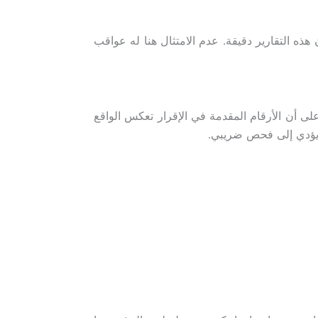
هيئة الزكاة والضريبة والجمارك (ZATCA) هي “لماذا” يجب أن تكون هذه التقارير دقيقة. عدم الامتثال هنا له عواقب
على أن الأرقام المقدمة في الإقرار تعكس الواقع
د يؤدي إلى فحص ضريبي.