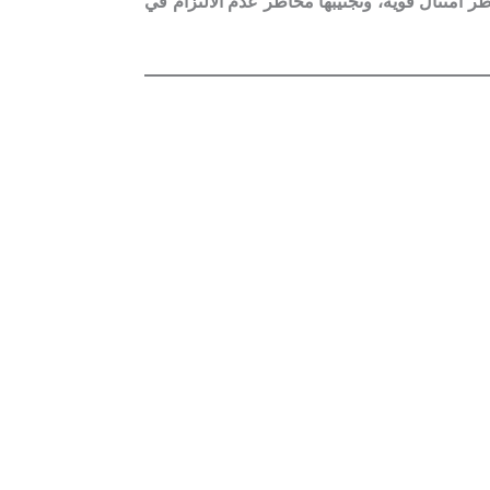
 امتثال قوية، وتجنيبها مخاطر عدم الالتزام في