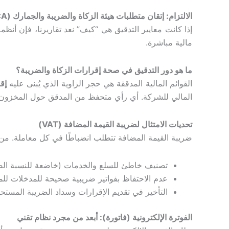
الالتزام: إتقان متطلبات هيئة الزكاة والضريبة والجمارك (ZATCA)
مالية مباشرة.
ما هو دور التدقيق في صحة إقرارات الزكاة والضريبة؟
القوائم المالية المدققة هي حجر الزاوية الذي يُبنى عليه
إق
المالي للشركة. أي رأي متحفظ من المدقق حول المخزون أو
تحديات الامتثال لضريبة القيمة المضافة (VAT)
ضريبة القيمة المضافة تتطلب انضباطًا في كل معاملة. من ا
تصنيف خاطئ للسلع والخدمات (خاضعة للنسبة الصف
عدم الاحتفاظ بفواتير ضريبية صحيحة للمدخلات للم
التأخير في تقديم الإقرارات وسداد الضريبة المستحق
الفوترة الإلكترونية (فاتورة): أبعد من مجرد نظام تقني