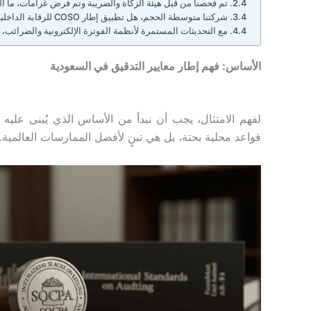
تم فحصنا من قبل هيئة الزكاة والضريبة وتم فرض غرامات، ما ال
شركتنا متوسطة الحجم، هل تطبيق إطار COSO للرقابة الداخلية معقد ومكلف جدًا بالنسبة لنا؟
مع التحديثات المستمرة لأنظمة الفوترة الإلكترونية والضرائب، ك
الأساس: فهم إطار معايير التدقيق في السعودية
لفهم الامتثال، يجب أن نبدأ من الأساس الذي يُبنى عليه 
قواعد محلية بحتة، بل هي تبنٍ لأفضل الممارسات العالمية.