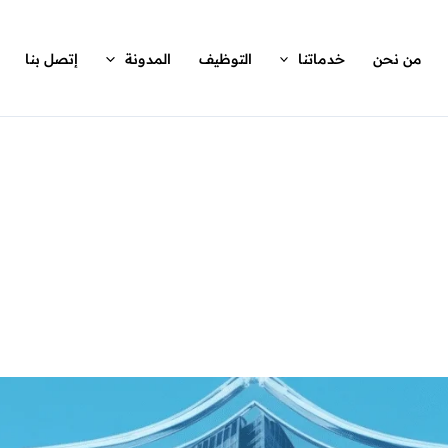
من نحن
خدماتنا
التوظيف
المدونة
إتصل بنا
ي للامتثال في السعودية: إتقان معايير التدقيق، ا