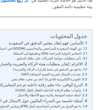
هذا الدليل هو خلاصة خبرتنا العملية في “
آل ربيع محاسبون 
بيئة تنظيمية دائمة التطور.
جدول المحتويات
الأساس: فهم إطار معايير التدقيق في السعودية
دور الهيئة السعودية للمراجعين والمحاسبين (SOCPA) في اعتماد المعايير
المعايير الدولية للمراجعة (ISA) وتطبيقها في المملكة
تأثير متطلبات حوكمة الشركات على نطاق التدقيق
الالتزام: إتقان متطلبات هيئة الزكاة والضريبة والجمارك (CA
ما هو دور التدقيق في صحة إقرارات الزكاة والضريبة؟
تحديات الامتثال لضريبة القيمة المضافة (VAT)
الفوترة الإلكترونية (فاتورة): أبعد من مجرد نظام تقني
الدرع الواقي: بناء نظم رقابة داخلية تترجم المعايير إل
مكونات نظام الرقابة الداخلية الفعال (إطار COSO)
أمثلة عملية لضوابط رقابية تمنع الأخطاء والاحتيال
أسئلة حاسمة من المدراء الماليين حول الامتثال في ا
ما هو الفرق بين المعايير المحاسبية (مثل IFRS) ومعايير التدقيق (مثل ISA)؟ ولماذا يجب أن أهتم بكليهما؟