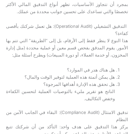
بمجرد أن تتجاوز الأساسيات، تظهر أنواع التدقيق المالي الأكثر
تخصصًا والتي تساعدك على تحسين جوانب محددة من عملك.
التدقيق التشغيلي (Operational Audit): هل تعمل شركتك بأقصى
كفاءة؟
هذا النوع لا ينظر فقط إلى الأرقام، بل إلى “الطريقة” التي تتم بها
الأمور. يقوم المدقق بفحص قسم معين أو عملية محددة (مثل إدارة
المخزون، أو خدمة العملاء، أو دورة المبيعات) ويطرح أسئلة مثل:
هل هناك هدر في الموارد؟
هل يمكن أتمتة هذه العملية لتوفير الوقت والمال؟
هل تحقق هذه الإدارة أهدافها المرجوة؟
الناتج هو تقرير مليء بالتوصيات العملية لتحسين الكفاءة
وخفض التكاليف.
تدقيق الامتثال (Compliance Audit): البقاء في الجانب الآمن من
النظام
يركز هذا التدقيق على هدف واحد: التأكد من أن شركتك تتبع
القواعد والأنظمة. هذه القواعد يمكن أن تكون: