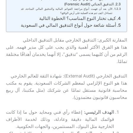
التدقيق الجنائي (Forensic Audit)
الآن بعد أن فهمت أنواع مراجعة القوائم المالية والتدقيق المالي المتاحة، قد
تتساءل: كيف تتم هذه العملية على أرض الواقع؟
كيف تختار النوع المناسب؟ الخطوة التالية
أسئلة شائعة حول أنواع التدقيق المالي في السعودية
المقارنة الكبرى: التدقيق الخارجي مقابل التدقيق الداخلي
هذا هو الفرق الأكثر أهمية والذي يجب على كل مدير فهمه. على
الرغم من أن كليهما يسمى “تدقيق”، إلا أنهما يخدمان أهدافًا مختلفة
تمامًا.
التدقيق الخارجي (External Audit): شهادة الثقة للعالم الخارجي
هذا هو النوع الإلزامي لمعظم الشركات السعودية. يقوم به مكتب
محاسبة قانونية مستقل تمامًا عن شركتك (مثل مكتبنا، آل ربيع
محاسبون قانونيون معتمدون).
الهدف الرئيسي:
إعطاء رأي فني ومحايد حول ما إذا كانت
قوائمك المالية دقيقة وعادلة، وذلك لخدمة الأطراف
الخارجية مثل البنوك، المستثمرين، والجهات الحكومية.