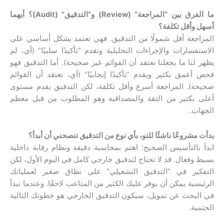
ما الفرق بين “المراجعة” (Review) و”التدقيق” (Audit)؟ أيهما
أسهل وأقل تكلفة؟
المراجعة أقل شمولًا من التدقيق. فهي تعتمد بشكل أساسي على
الاستفسارات والإجراءات التحليلية وتقدم “تأكيدًا سلبيًا” (أي، لم
يظهر لنا ما يجعلنا نعتقد أن القوائم غير صحيحة). أما التدقيق فهو
فحص أعمق بكثير ويقدم “تأكيدًا إيجابيًا” (أي، نعتقد أن القوائم
صحيحة). المراجعة أسرع وأقل تكلفة، لكن التدقيق يقدم مستوى
أعلى بكثير من الثقة والمصداقية وهو المطلوب من قبل معظم
الجهات.
بدأت مشروعًا ناشئًا للتو، بأي نوع من التدقيق تنصحني أن أبدأ؟
ابدأ بالتأسيس الصحيح: اهتم بمحاسبة دقيقة ونظام رقابة داخلية
بسيط وفعال. قد لا تحتاج لتدقيق خارجي كامل في اليوم الأول، لكن
التفكير في “التدقيق التشغيلي” على نطاق صغير لعملياتك
الرئيسية يمكن أن يوفر عليك الكثير من المتاعب لاحقًا. وعندما تبدأ
في البحث عن تمويل، سيكون التدقيق الخارجي هو خطوتك التالية
الحتمية.