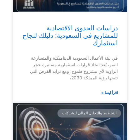
دراسات الجدوى الاقتصادية
للمشاريع في السعودية: دليلك لنجاح
استثمارك
في بيئة الأعمال السعودية الديناميكية والمتسارعة
النمو، يُعد اتخاذ قرارات استثمارية مستنيرة حجر
الزاوية لأي مشروع طموح. ومع تزايد الفرص التي
تتيحها رؤية المملكة 2030،
اقرأ ايضا »
التخطيط والتحليل المالي للشركات