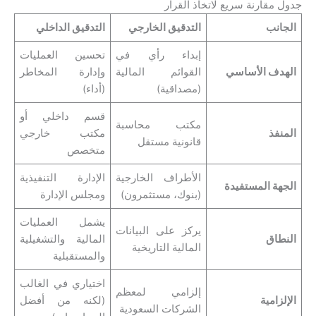
جدول مقارنة سريع لاتخاذ القرار
الجانب
التدقيق الخارجي
التدقيق الداخلي
إبداء رأي في
تحسين العمليات
الهدف الأساسي
القوائم المالية
وإدارة المخاطر
(مصداقية)
(أداء)
قسم داخلي أو
مكتب محاسبة
المنفذ
مكتب خارجي
قانونية مستقل
متخصص
الأطراف الخارجية
الإدارة التنفيذية
الجهة المستفيدة
(بنوك، مستثمرون)
ومجلس الإدارة
يشمل العمليات
يركز على البيانات
النطاق
المالية والتشغيلية
المالية التاريخية
والمستقبلية
اختياري في الغالب
إلزامي لمعظم
الإلزامية
(لكنه من أفضل
الشركات السعودية