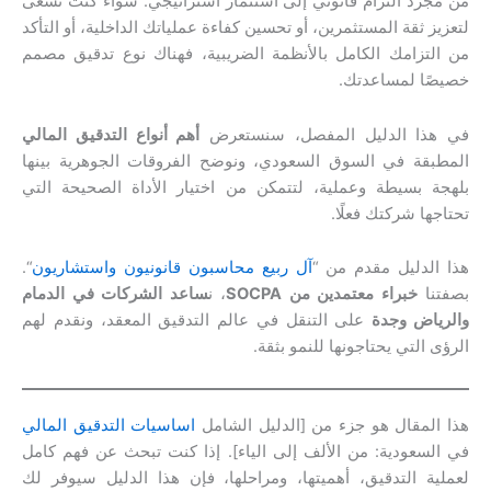
من مجرد التزام قانوني إلى استثمار استراتيجي. سواء كنت تسعى
لتعزيز ثقة المستثمرين، أو تحسين كفاءة عملياتك الداخلية، أو التأكد
من التزامك الكامل بالأنظمة الضريبية، فهناك نوع تدقيق مصمم
خصيصًا لمساعدتك.
في هذا الدليل المفصل، سنستعرض
أهم أنواع التدقيق المالي
المطبقة في السوق السعودي، ونوضح الفروقات الجوهرية بينها
بلهجة بسيطة وعملية، لتتمكن من اختيار الأداة الصحيحة التي
تحتاجها شركتك فعلًا.
هذا الدليل مقدم من “
آل ربيع محاسبون قانونيون واستشاريون
“.
بصفتنا
خبراء معتمدين من SOCPA
، ن
ساعد الشركات في الدمام
والرياض وجدة
على التنقل في عالم التدقيق المعقد، ونقدم لهم
الرؤى التي يحتاجونها للنمو بثقة.
هذا المقال هو جزء من [الدليل الشامل
اساسيات التدقيق المالي
في السعودية: من الألف إلى الياء]. إذا كنت تبحث عن فهم كامل
لعملية التدقيق، أهميتها، ومراحلها، فإن هذا الدليل سيوفر لك