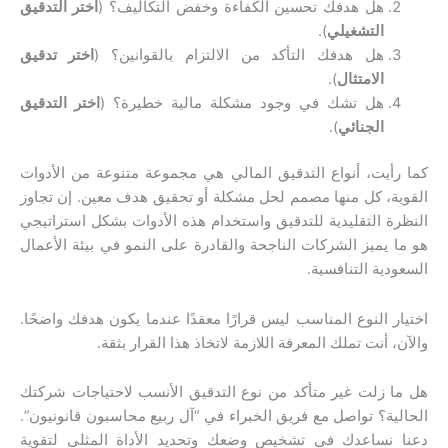
هل هدفك تحسين الكفاءة وخفض التكاليف؟ (
اختر التدقيق
التشغيلي
).
هل هدفك التأكد من الالتزام بالقوانين؟ (
اختر تدقيق
الامتثال
).
هل تشك في وجود مشكلة مالية خطيرة؟ (
اختر التدقيق
الجنائي
).
كما رأيت، أنواع التدقيق المالي هي مجموعة متنوعة من الأدوات
القوية، كل منها مصمم لحل مشكلة أو تحقيق هدف معين. إن تجاوز
النظرة التقليدية للتدقيق واستخدام هذه الأدوات بشكل استراتيجي
هو ما يميز الشركات الناجحة والقادرة على النمو في بيئة الأعمال
السعودية التنافسية.
اختيار النوع المناسب ليس قرارًا معقدًا عندما يكون هدفك واضحًا.
والآن، أنت تملك المعرفة اللازمة لاتخاذ هذا القرار بثقة.
هل ما زلت غير متأكد من نوع التدقيق الأنسب لاحتياجات شركتك
الحالية؟ تواصل مع فريق الخبراء في “آل ربيع محاسبون قانونيون”.
دعنا نساعدك في تشخيص وضعك وتحديد الأداة المثلى لتقوية