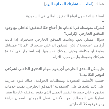
عملك. [
اطلب استشارتك المجانية اليوم
]
أسئلة شائعة حول أنواع التدقيق المالي في السعودية
كشركة متوسطة في الدمام، هل أحتاج حقًا للتدقيق الداخلي مع وجود
التدقيق الخارجي الإلزامي؟
سؤال ممتاز. نعم، وبشدة. المدقق الخارجي سيخبرك إذا كانت
أرقامك “صحيحة”، لكن المدقق الداخلي سيخبرك “لماذا” عملياتك
بطيئة أو مكلفة، وكيف يمكنك تحسينها. إنه استثمار في كفاءة
شركتك ونموها، وليس مجرد التزام.
هل يمكن للمدقق الخارجي أن يقوم بمهام التدقيق الداخلي لشركتي
لتوفير التكاليف؟
حسب الأنظمة السعودية ومتطلبات الحوكمة، هناك قيود صارمة
على ذلك للحفاظ على “استقلالية” المدقق الخارجي. تقديم خدمات
تدقيق داخلي جوهرية لنفس العميل الذي يقوم بتدقيقه خارجيًا يعتبر
تضاربًا في المصالح. من الأفضل فصل المهمتين لضمان نزاهة
وموضوعية كلا العمليتين.