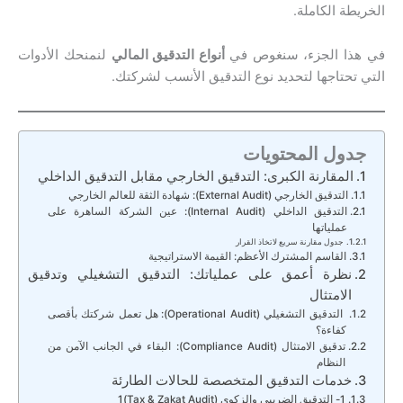
الخريطة الكاملة.
في هذا الجزء، سنغوص في
أنواع التدقيق المالي
لنمنحك الأدوات
التي تحتاجها لتحديد نوع التدقيق الأنسب لشركتك.
جدول المحتويات
المقارنة الكبرى: التدقيق الخارجي مقابل التدقيق الداخلي
التدقيق الخارجي (External Audit): شهادة الثقة للعالم الخارجي
التدقيق الداخلي (Internal Audit): عين الشركة الساهرة على
عملياتها
جدول مقارنة سريع لاتخاذ القرار
القاسم المشترك الأعظم: القيمة الاستراتيجية
نظرة أعمق على عملياتك: التدقيق التشغيلي وتدقيق
الامتثال
التدقيق التشغيلي (Operational Audit): هل تعمل شركتك بأقصى
كفاءة؟
تدقيق الامتثال (Compliance Audit): البقاء في الجانب الآمن من
النظام
خدمات التدقيق المتخصصة للحالات الطارئة
1- التدقيق الضريبي والزكوي (Tax & Zakat Audit)1